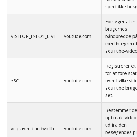
specifikke bes
Forsøger at e
brugernes
VISITOR_INFO1_LIVE
youtube.com
båndbredde på
med integrere
YouTube-video
Registrerer et 
for at føre stat
YSC
youtube.com
over hvilke vid
YouTube bruge
set.
Bestemmer d
optimale video 
ud fra den
yt-player-bandwidth
youtube.com
besøgendes pl