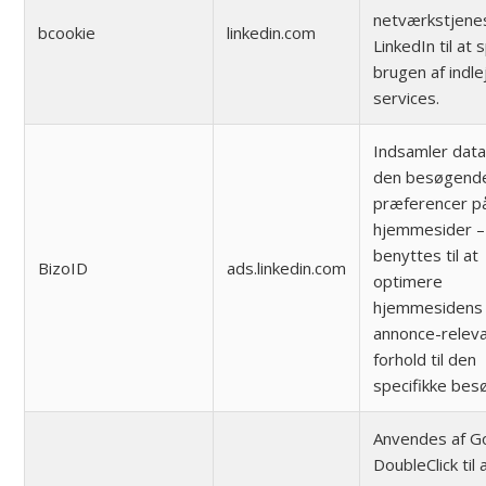
netværkstjene
bcookie
linkedin.com
LinkedIn til at
brugen af indl
services.
Indsamler dat
den besøgend
præferencer på
hjemmesider –
benyttes til at
BizoID
ads.linkedin.com
optimere
hjemmesidens
annonce-releva
forhold til den
specifikke bes
Anvendes af G
DoubleClick til 