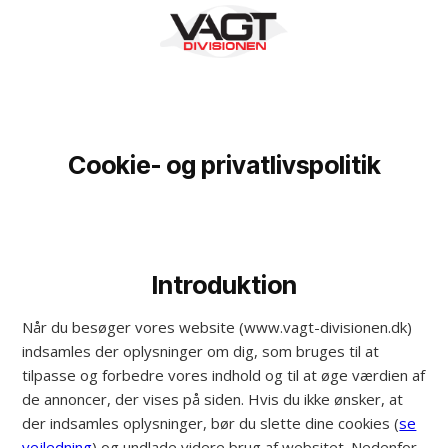
Spring til hovedindhold
Spring til sidefod
Cookie- og privatlivspolitik
Introduktion
Når du besøger vores website (www.vagt-divisionen.dk)
indsamles der oplysninger om dig, som bruges til at
tilpasse og forbedre vores indhold og til at øge værdien af
de annoncer, der vises på siden. Hvis du ikke ønsker, at
der indsamles oplysninger, bør du slette dine cookies (
se
vejledning
) og undlade videre brug af websitet. Nedenfor