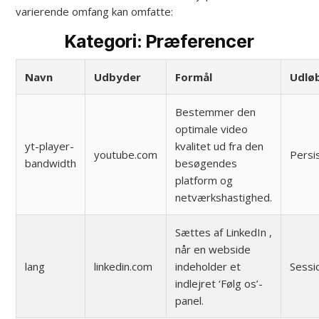
varierende omfang kan omfatte:
Kategori: Præferencer
Navn
Udbyder
Formål
Udlø
Bestemmer den
optimale video
yt-player-
kvalitet ud fra den
youtube.com
Persi
bandwidth
besøgendes
platform og
netværkshastighed.
Sættes af LinkedIn ,
når en webside
lang
linkedin.com
indeholder et
Sessi
indlejret ‘Følg os’-
panel.