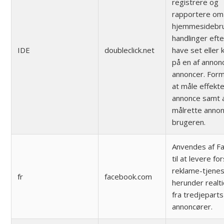
registrere og
rapportere om
hjemmesidebr
handlinger efte
IDE
doubleclick.net
have set eller k
på en af annon
annoncer. Form
at måle effekte
annonce samt 
målrette annonc
brugeren.
Anvendes af F
til at levere fo
reklame-tjenes
fr
facebook.com
herunder realt
fra tredjeparts
annoncører.