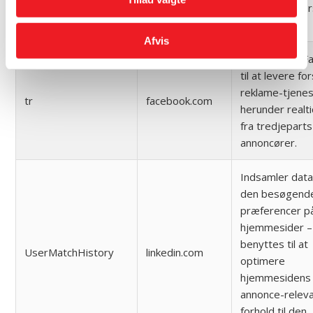
browser under
cookies.
Afvis
Anvendes af F
til at levere fo
reklame-tjenes
tr
facebook.com
herunder realt
fra tredjeparts
annoncører.
Indsamler dat
den besøgend
præferencer på
hjemmesider –
benyttes til at
UserMatchHistory
linkedin.com
optimere
hjemmesidens
annonce-releva
forhold til den