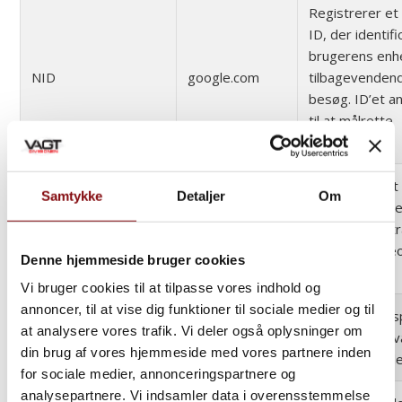
Registrerer et 
ID, der identif
brugerens enh
NID
google.com
tilbagevenden
besøg. ID’et 
til at målrette
annoncer
Registrerer et 
Samtykke
Detaljer
Om
på mobile enhe
GPS
youtube.com
at muliggøre tr
baseret på geo
Denne hjemmeside bruger cookies
GPS lokation.
Vi bruger cookies til at tilpasse vores indhold og
annoncer, til at vise dig funktioner til sociale medier og til
Gemmer det s
at analysere vores trafik. Vi deler også oplysninger om
lang
ads.linkedin.com
brugeren har v
din brug af vores hjemmeside med vores partnere inden
en hjemmeside
for sociale medier, annonceringspartnere og
analysepartnere. Vi indsamler data i overensstemmelse