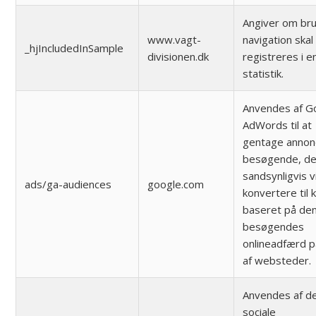
Angiver om br
www.vagt-
navigation skal
_hjIncludedInSample
divisionen.dk
registreres i e
statistik.
Anvendes af G
AdWords til at
gentage annon
besøgende, de
sandsynligvis vi
ads/ga-audiences
google.com
konvertere til 
baseret på de
besøgendes
onlineadfærd 
af websteder.
Anvendes af d
sociale