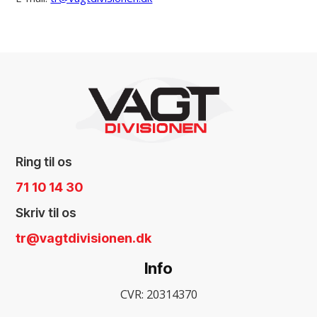
Ring til os
71 10 14 30
Skriv til os
tr@vagtdivisionen.dk
Info
CVR: 20314370