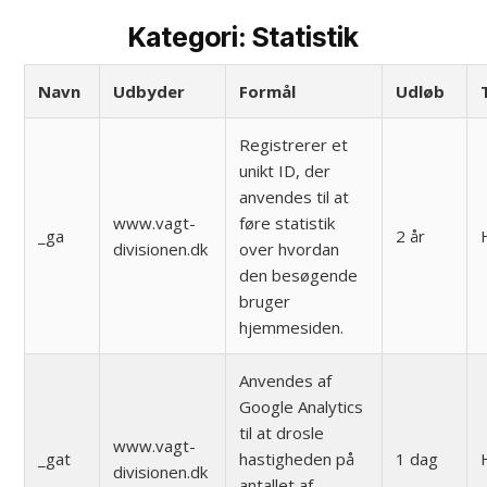
Kategori: Statistik
Navn
Udbyder
Formål
Udløb
Registrerer et
unikt ID, der
anvendes til at
www.vagt-
føre statistik
_ga
2 år
divisionen.dk
over hvordan
den besøgende
bruger
hjemmesiden.
Anvendes af
Google Analytics
til at drosle
www.vagt-
_gat
hastigheden på
1 dag
divisionen.dk
antallet af